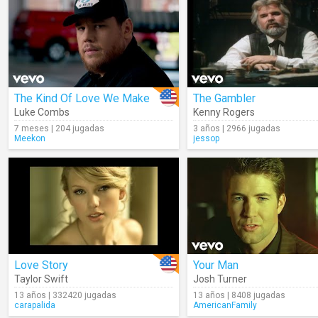
The Kind Of Love We Make
The Gambler
Luke Combs
Kenny Rogers
7 meses | 204 jugadas
3 años | 2966 jugadas
Meekon
jessop
Love Story
Your Man
Taylor Swift
Josh Turner
13 años | 332420 jugadas
13 años | 8408 jugadas
carapalida
AmericanFamily