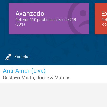
Avanzado
E
Rellenar 110 palabras al azar de 219
Rel
(50%)
loc
Karaoke
Anti-Amor (Live)
Gustavo Mioto
,
Jorge & Mateus