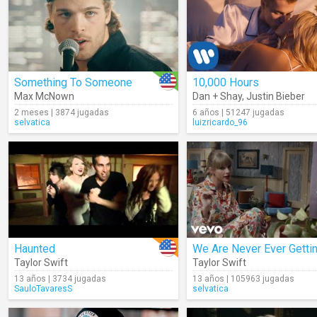
Something To Someone
10,000 Hours
Max McNown
Dan + Shay
,
Justin Bieber
2 meses | 3874 jugadas
6 años | 51247 jugadas
selvatica
luizricardo_96
Haunted
Taylor Swift
Taylor Swift
13 años | 3734 jugadas
13 años | 105963 jugadas
SauloTavaresS
selvatica