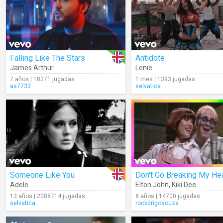
Falling Like The Stars
Antidote
James Arthur
Lenie
7 años | 18271 jugadas
1 mes | 1393 jugadas
as7733
selvatica
Someone Like You
Don't Go Breaking My He
Adele
Elton John
,
Kiki Dee
13 años | 2088714 jugadas
8 años | 14700 jugadas
selvatica
rockdrigosouza