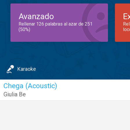
Avanzado
E
Rellenar 126 palabras al azar de 251
Rel
(50%)
loc
Karaoke
Chega (Acoustic)
Giulia Be