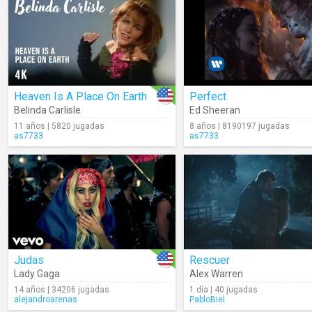
Heaven Is A Place On Earth
Perfect
Belinda Carlisle
Ed Sheeran
11 años | 5820 jugadas
8 años | 8190197 jugadas
as7733
as7733
Judas
Rescuer
Lady Gaga
Alex Warren
14 años | 34206 jugadas
1 día | 40 jugadas
alejandroarenas
PabloBiel