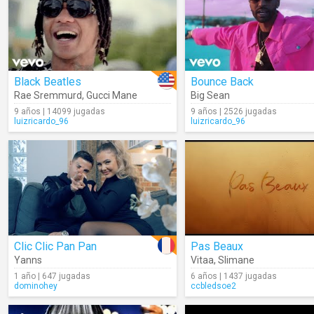
Black Beatles
Bounce Back
Rae Sremmurd
,
Gucci Mane
Big Sean
9 años | 14099 jugadas
9 años | 2526 jugadas
luizricardo_96
luizricardo_96
Clic Clic Pan Pan
Pas Beaux
Yanns
Vitaa
,
Slimane
1 año | 647 jugadas
6 años | 1437 jugadas
dominohey
ccbledsoe2