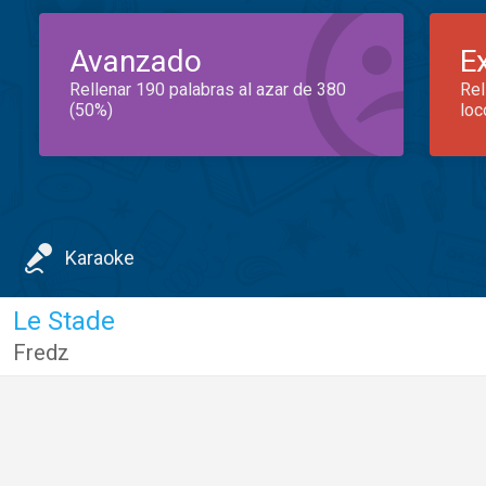
Avanzado
E
Rellenar 190 palabras al azar de 380
Rel
(50%)
loc
Karaoke
Le Stade
Fredz