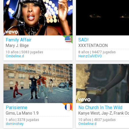
Family Affair
SAD!
Mary J. Blige
XXXTENTACION
10 años | 5083 jugadas
8 años | 94477 jugadas
Ombeline.d
HeinzCalVEVO
Parisienne
No Church In The Wild
Gims
,
La Mano 1.9
Kanye West
,
Jay-Z
,
Frank O
1 año | 3378 jugadas
10 años | 4837 jugadas
dominohey
Ombeline.d