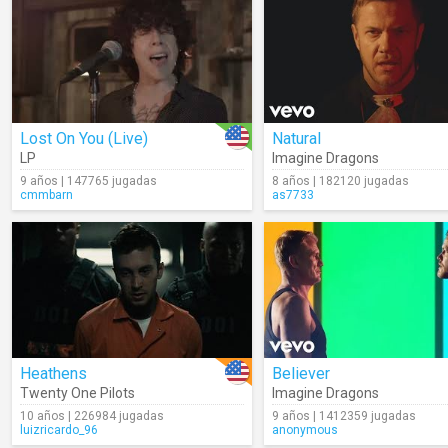
Lost On You (Live)
Natural
LP
Imagine Dragons
9 años | 147765 jugadas
8 años | 182120 jugadas
cmmbarn
as7733
Heathens
Believer
Twenty One Pilots
Imagine Dragons
10 años | 226984 jugadas
9 años | 1412359 jugadas
luizricardo_96
anonymous