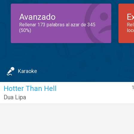
Avanzado
E
Rellenar 173 palabras al azar de 345
Rel
(50%)
loc
Karaoke
Hotter Than Hell
1
Dua Lipa