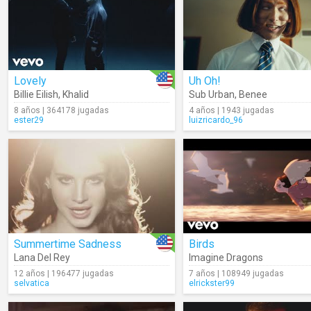
Lovely
Uh Oh!
Billie Eilish
,
Khalid
Sub Urban
,
Benee
8 años | 364178 jugadas
4 años | 1943 jugadas
ester29
luizricardo_96
Summertime Sadness
Birds
Lana Del Rey
Imagine Dragons
12 años | 196477 jugadas
7 años | 108949 jugadas
selvatica
elrickster99