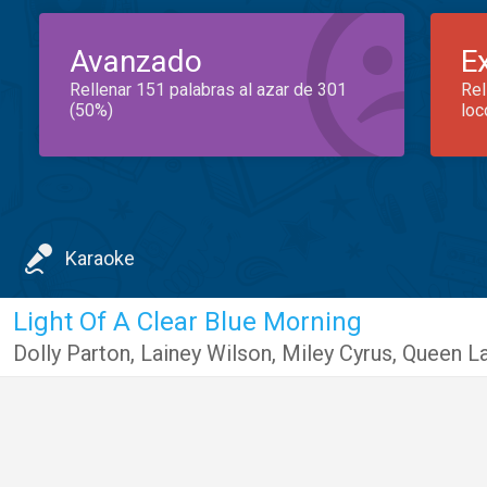
Avanzado
E
Rellenar 151 palabras al azar de 301
Rel
(50%)
loc
Karaoke
Light Of A Clear Blue Morning
Dolly Parton
,
Lainey Wilson
,
Miley Cyrus
,
Queen La