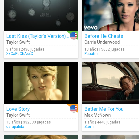
Last Kiss (Taylor's Version) (Lyrics)
Before He Cheats
Taylor Swift
Carrie Underwood
3 años | 2436 jugadas
13 años | 5602 jugadas
XxCaPuChAsxX
Paaatris
Love Story
Better Me For You
Taylor Swift
Max McNown
13 años | 332333 jugadas
1 año | 4440 jugadas
carapalida
Ster_r