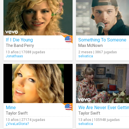
If I Die Young
Something To Someone
The Band Perry
Max McNown
13 años | 17088 jugadas
2 meses | 3867 jugadas
Jonathaas
selvatica
Mine
Taylor Swift
Taylor Swift
13 años | 27174 jugadas
13 años | 105948 jugadas
¿VivaLaGloria?
selvatica