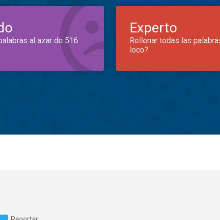
do
Experto
palabras al azar de 516
Rellenar todas las palabra
loco?
Reportar