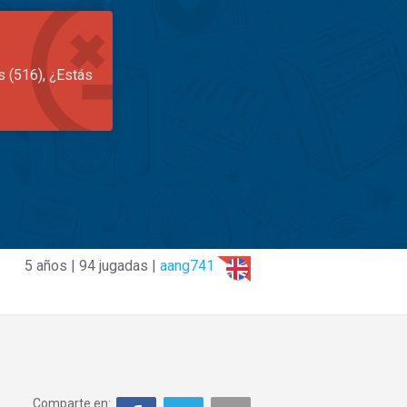
s (516), ¿Estás
5 años | 94 jugadas |
aang741
Comparte en: