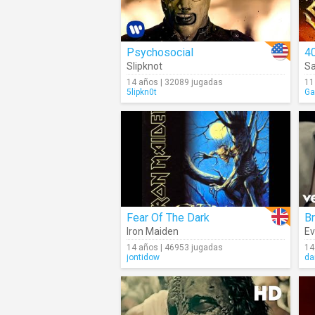
Psychosocial
40
Slipknot
S
14 años | 32089 jugadas
11
5lipkn0t
Ga
Fear Of The Dark
Br
Iron Maiden
E
14 años | 46953 jugadas
14
jontidow
da