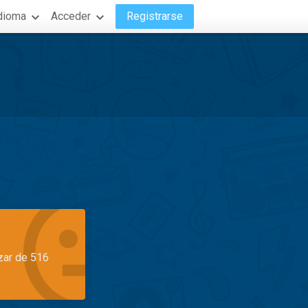
dioma
Acceder
Registrarse
azar de 516