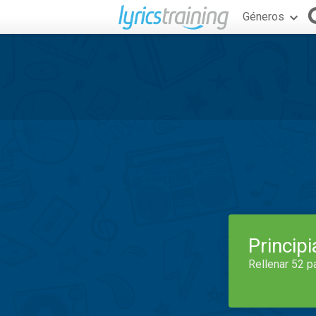
Géneros
Princip
Rellenar 52 p