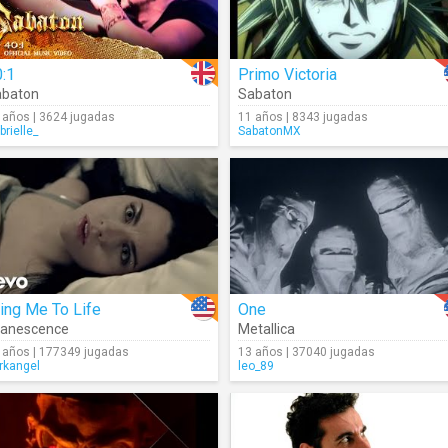
:1
Primo Victoria
abaton
Sabaton
 años | 3624 jugadas
11 años | 8343 jugadas
brielle_
SabatonMX
ing Me To Life
One
vanescence
Metallica
 años | 177349 jugadas
13 años | 37040 jugadas
rkangel
leo_89