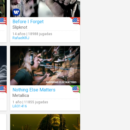
Before I Forget
Slipknot
14 años | 18988 jugadas
RafaelKRJ
Nothing Else Matters
Metallica
1 año | 11855 jugadas
Lili31416