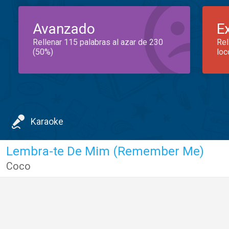
Avanzado
E
Rellenar 115 palabras al azar de 230
Rel
(50%)
loc
Karaoke
Lembra-te De Mim (Remember Me)
Coco