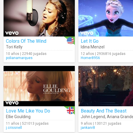
Colors Of The Wind
Let It Go
Tori Kelly
Idina Menzel
10 años | 22940 jugadas
12 años | 2936816 jugadas
polianamarques
Homer8956
Love Me Like You Do
Beauty And The Beast
Ellie Goulding
John Legend
,
Ariana Grand
11 años | 521013 jugadas
9 años | 130121 jugadas
j.crissnell
jankanr8