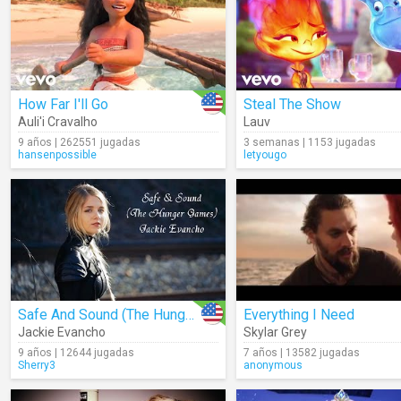
How Far I'll Go
Steal The Show
Auli'i Cravalho
Lauv
9 años | 262551 jugadas
3 semanas | 1153 jugadas
hansenpossible
letyougo
Safe And Sound (The Hunger Games)
Everything I Need
Jackie Evancho
Skylar Grey
9 años | 12644 jugadas
7 años | 13582 jugadas
Sherry3
anonymous