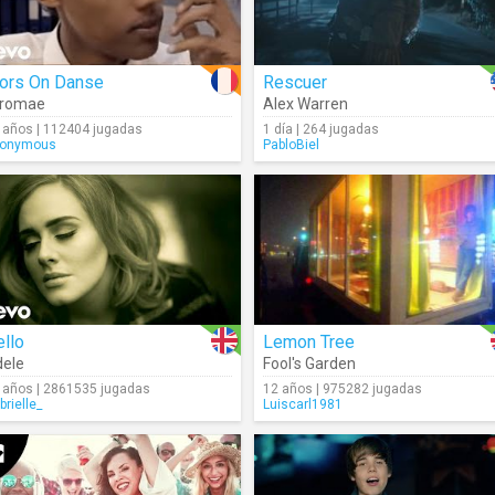
lors On Danse
Rescuer
tromae
Alex Warren
 años | 112404 jugadas
1 día | 264 jugadas
onymous
PabloBiel
llo
Lemon Tree
ele
Fool's Garden
 años | 2861535 jugadas
12 años | 975282 jugadas
brielle_
Luiscarl1981