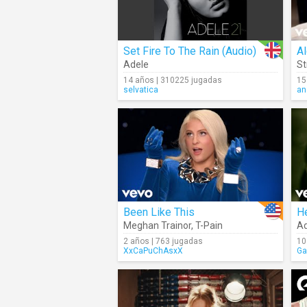
Set Fire To The Rain (Audio)
A
Adele
S
14 años | 310225 jugadas
15
selvatica
an
Been Like This
He
Meghan Trainor
,
T-Pain
Ad
2 años | 763 jugadas
10
XxCaPuChAsxX
Ga