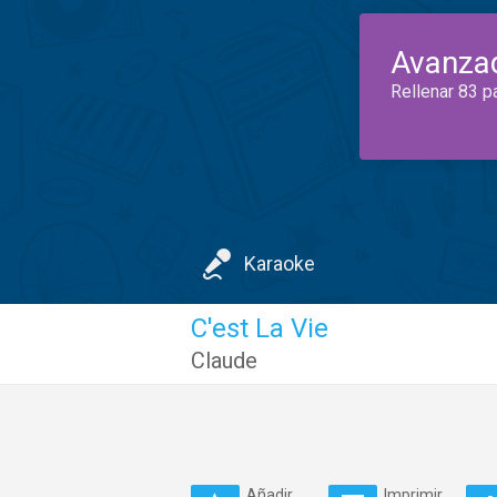
Avanza
Rellenar 83 p
Karaoke
C'est La Vie
Claude
Añadir
Imprimir