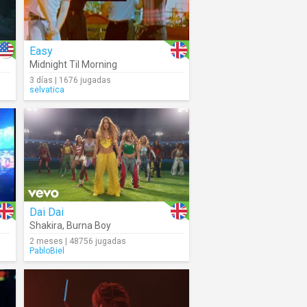
Easy
Midnight Til Morning
3 días | 1676 jugadas
selvatica
Dai Dai
Shakira
,
Burna Boy
2 meses | 48756 jugadas
PabloBiel