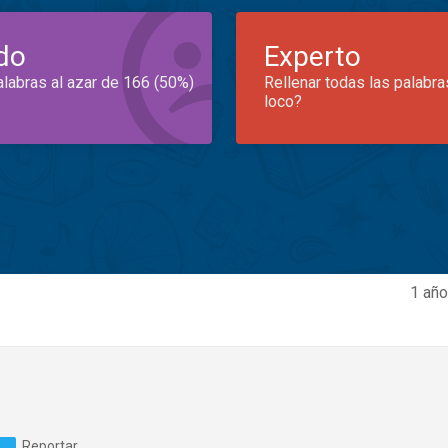
do
Experto
alabras al azar de 166 (50%)
Rellenar todas las palabra
loco?
1 año
Reportar