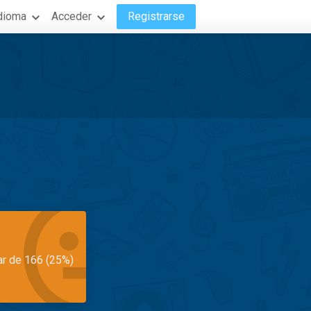
dioma
Acceder
Registrarse
ar de 166 (25%)