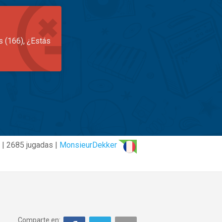
s (166), ¿Estás
 | 2685 jugadas |
MonsieurDekker
Comparte en: