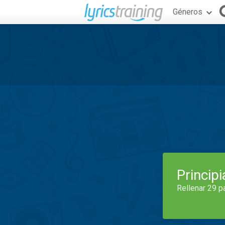
Géneros
Princip
Rellenar 29 p