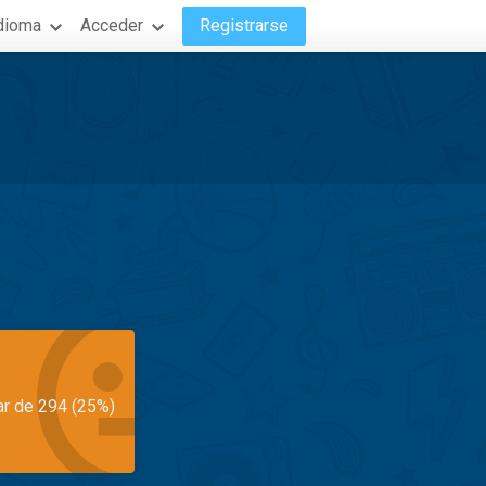
dioma
Acceder
Registrarse
ar de 294 (25%)