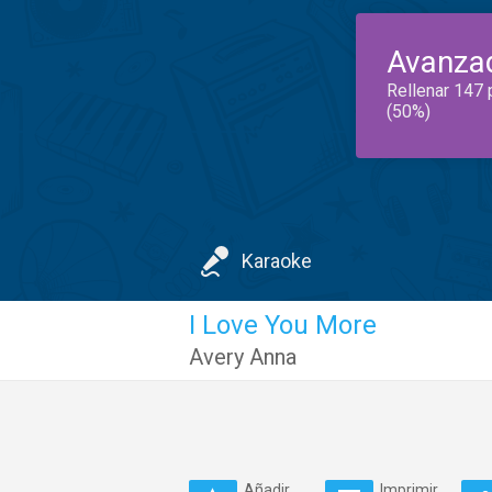
Avanza
Rellenar 147 
(50%)
Karaoke
I Love You More
Avery Anna
Añadir
Imprimir