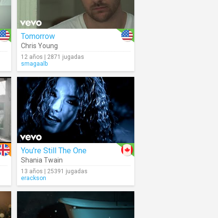
Tomorrow
Chris Young
12 años | 2871 jugadas
smagaalb
You're Still The One
Shania Twain
13 años | 25391 jugadas
erackson