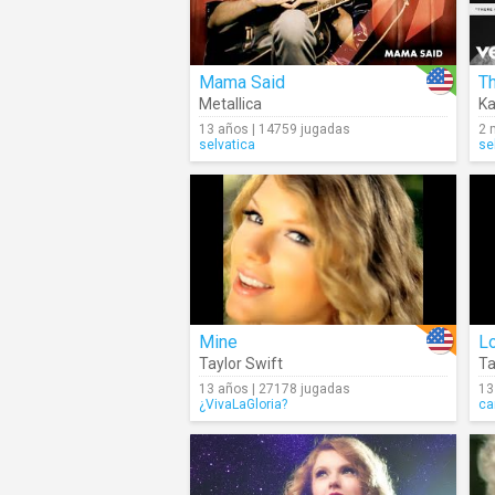
Mama Said
T
Metallica
K
13 años | 14759 jugadas
2 
selvatica
se
Mine
L
Taylor Swift
Ta
13 años | 27178 jugadas
13
¿VivaLaGloria?
ca