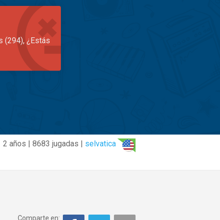
s (294), ¿Estás
2 años | 8683 jugadas |
selvatica
Comparte en: