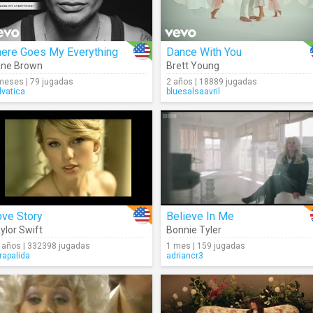
here Goes My Everything
Dance With You
ane Brown
Brett Young
meses | 79 jugadas
2 años | 18889 jugadas
lvatica
bluesalsaavril
ove Story
Believe In Me
ylor Swift
Bonnie Tyler
 años | 332398 jugadas
1 mes | 159 jugadas
rapalida
adriancr3