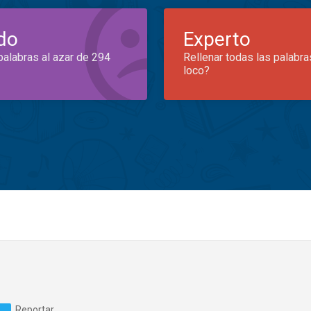
do
Experto
palabras al azar de 294
Rellenar todas las palabra
loco?
Reportar