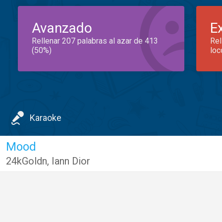
Avanzado
E
Rellenar 207 palabras al azar de 413
Rel
(50%)
loc
Karaoke
Mood
24kGoldn
,
Iann Dior