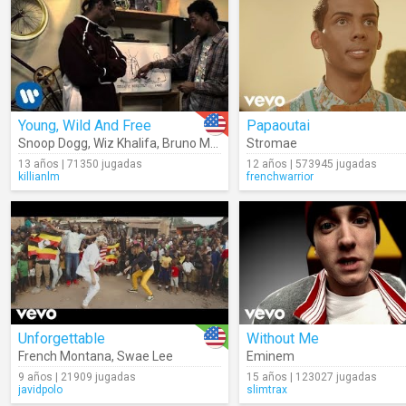
Young, Wild And Free
Papaoutai
Snoop Dogg
,
Wiz Khalifa
,
Bruno Mars
Stromae
13 años | 71350 jugadas
12 años | 573945 jugadas
killianlm
frenchwarrior
Unforgettable
Without Me
French Montana
,
Swae Lee
Eminem
9 años | 21909 jugadas
15 años | 123027 jugadas
javidpolo
slimtrax