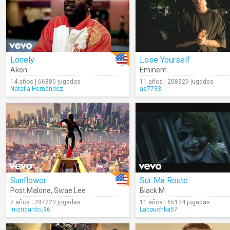
Lonely
Lose Yourself
Akon
Eminem
14 años | 66880 jugadas
11 años | 208929 jugadas
Natalia Hernández
as7733
Sunflower
Sur Ma Route
Post Malone
,
Swae Lee
Black M
7 años | 287223 jugadas
11 años | 65124 jugadas
luizricardo_96
Labouchka57