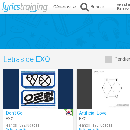
Aprendie
Géneros
Buscar
Kore
Letras de
EXO
Pendien
Don't Go
Artificial Love
EXO
EXO
4 años | 392 jugadas
4 años | 198 jugadas
NoRma_sol6
NoRma_sol6