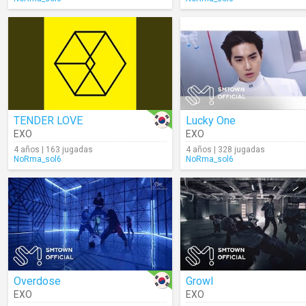
TENDER LOVE
Lucky One
EXO
EXO
4 años | 163 jugadas
4 años | 328 jugadas
NoRma_sol6
NoRma_sol6
Overdose
Growl
EXO
EXO