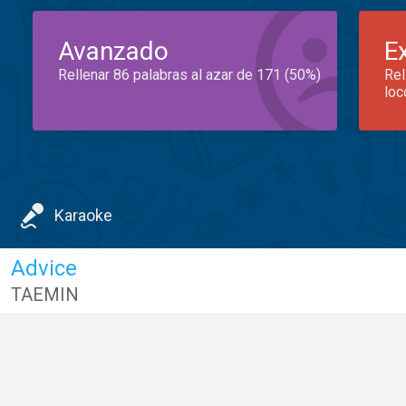
Avanzado
E
Rellenar 86 palabras al azar de 171 (50%)
Rel
loc
Karaoke
Advice
TAEMIN