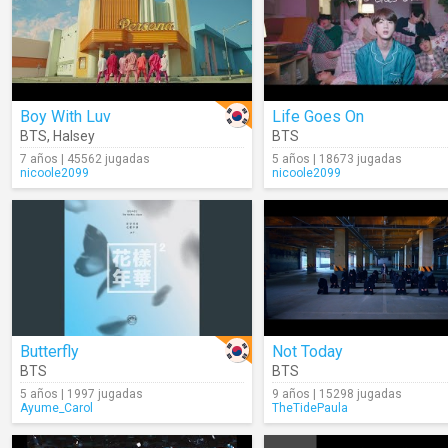
Boy With Luv
Life Goes On
BTS
,
Halsey
BTS
7 años | 45562 jugadas
5 años | 18673 jugadas
nicoole2099
nicoole2099
Butterfly
Not Today
BTS
BTS
5 años | 1997 jugadas
9 años | 15298 jugadas
Ayume_Carol
TheTidePaula