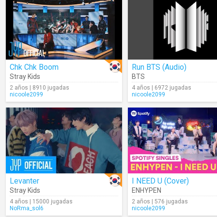
Chk Chk Boom
Run BTS (Audio)
Stray Kids
BTS
2 años | 8910 jugadas
4 años | 6972 jugadas
nicoole2099
nicoole2099
Levanter
I NEED U (Cover)
Stray Kids
ENHYPEN
4 años | 15000 jugadas
2 años | 576 jugadas
NoRma_sol6
nicoole2099