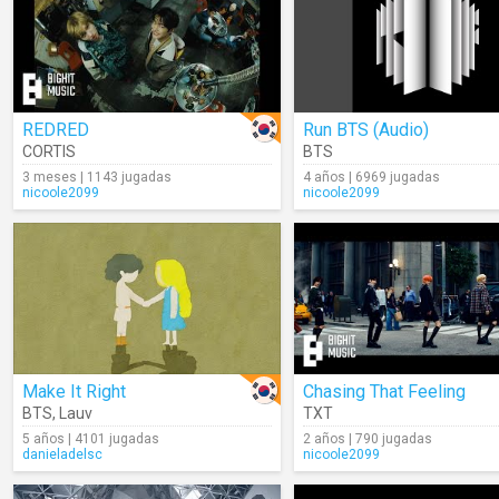
REDRED
Run BTS (Audio)
CORTIS
BTS
3 meses | 1143 jugadas
4 años | 6969 jugadas
nicoole2099
nicoole2099
Make It Right
Chasing That Feeling
BTS
,
Lauv
TXT
5 años | 4101 jugadas
2 años | 790 jugadas
danieladelsc
nicoole2099