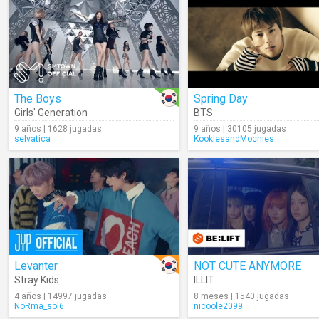
The Boys
Spring Day
Girls' Generation
BTS
9 años | 1628 jugadas
9 años | 30105 jugadas
selvatica
KookiesandMochies
Levanter
NOT CUTE ANYMORE
Stray Kids
ILLIT
4 años | 14997 jugadas
8 meses | 1540 jugadas
NoRma_sol6
nicoole2099