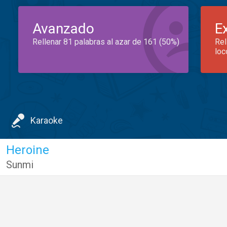
Avanzado
E
Rellenar 81 palabras al azar de 161 (50%)
Rel
loc
Karaoke
Heroine
Sunmi