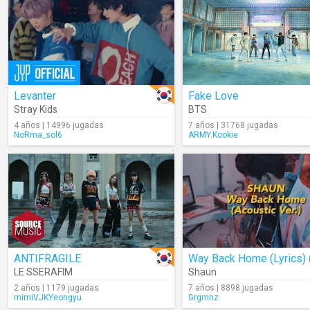
Levanter
Fake Love
Stray Kids
BTS
4 años | 14996 jugadas
7 años | 31768 jugadas
NoRma_sol6
ARMY.Kookie
ANTIFRAGILE
LE SSERAFIM
Shaun
2 años | 1179 jugadas
7 años | 8898 jugadas
mimiVJKYeongyu
Grgmnz