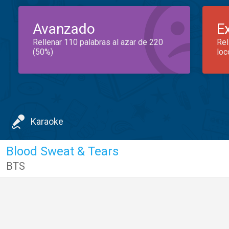
Avanzado
E
Rellenar 110 palabras al azar de 220
Rel
(50%)
loc
Karaoke
Blood Sweat & Tears
BTS