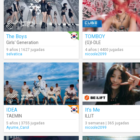
The Boys
TOMBOY
Girls' Generation
(G)I-DLE
9 años | 1627 jugadas
4 años | 4400 jugadas
selvatica
nicoole2099
IDEA
It's Me
TAEMIN
ILLIT
5 años | 3755 jugadas
3 semanas | 365 jugadas
Ayume_Carol
nicoole2099