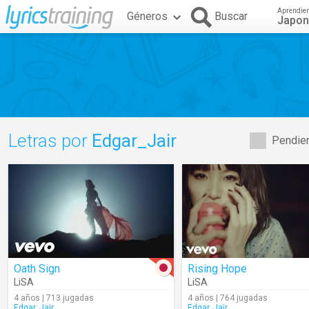
Aprendie
Géneros
Buscar
Japo
Letras por
Edgar_Jair
Pendien
Oath Sign
Rising Hope
LiSA
LiSA
4 años | 713 jugadas
4 años | 764 jugadas
Edgar_Jair
Edgar_Jair