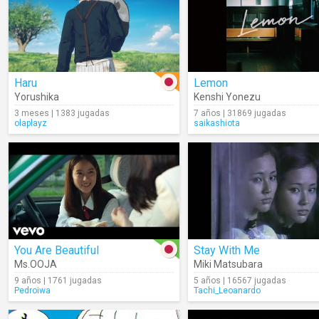
Haru
Lemon
Yorushika
Kenshi Yonezu
3 meses | 1383 jugadas
7 años | 31869 jugadas
olaplayz
saikashiota
You Are Beautiful
Stay With Me
Ms.OOJA
Miki Matsubara
9 años | 1761 jugadas
5 años | 16567 jugadas
Pedroiwa
Tachi_Leoanardo