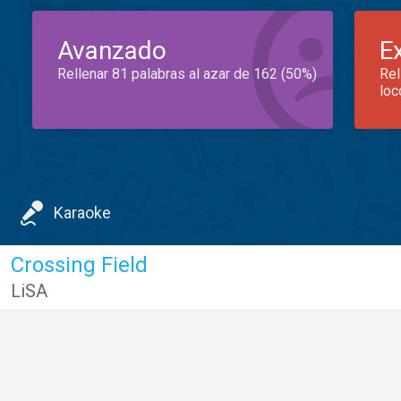
Avanzado
E
Rellenar 81 palabras al azar de 162 (50%)
Rel
loc
Karaoke
Crossing Field
LiSA