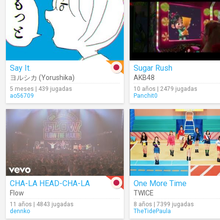
Say It.
Sugar Rush
ヨルシカ (Yorushika)
AKB48
5 meses | 439 jugadas
10 años | 2479 jugadas
ao56709
Panchit0
CHA-LA HEAD-CHA-LA
One More Time
Flow
TWICE
11 años | 4843 jugadas
8 años | 7399 jugadas
dennko
TheTidePaula