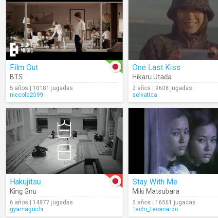
Film Out
One Last Kiss
BTS
Hikaru Utada
5 años | 10181 jugadas
2 años | 9608 jugadas
nicoole2099
selvatica
Hakujitsu
Stay With Me
King Gnu
Miki Matsubara
6 años | 14877 jugadas
5 años | 16561 jugadas
gyamaguchi
Tachi_Leoanardo