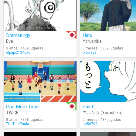
Dramaturgy
Haru
Eve
Yorushika
3 años | 4489 jugadas
3 meses | 1369 jugadas
elpapi21345xd
olaplayz
One More Time
Say It.
TWICE
ヨルシカ (Yorushika)
8 años | 7398 jugadas
5 meses | 437 jugadas
TheTidePaula
ao56709