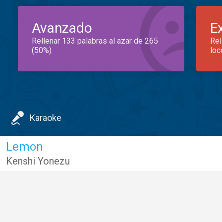
Avanzado
E
Rellenar 133 palabras al azar de 265
Rel
(50%)
loc
Karaoke
Lemon
Kenshi Yonezu