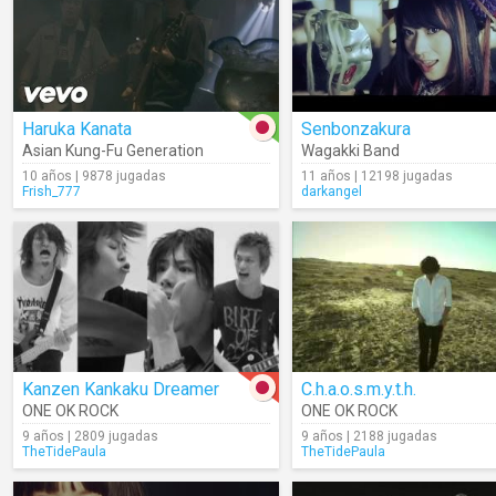
Haruka Kanata
Senbonzakura
Asian Kung-Fu Generation
Wagakki Band
10 años | 9878 jugadas
11 años | 12198 jugadas
Frish_777
darkangel
Kanzen Kankaku Dreamer
C.h.a.o.s.m.y.t.h.
ONE OK ROCK
ONE OK ROCK
9 años | 2809 jugadas
9 años | 2188 jugadas
TheTidePaula
TheTidePaula