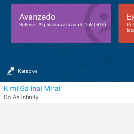
Avanzado
E
Rellenar 79 palabras al azar de 158 (50%)
Rel
loc
Karaoke
Kimi Ga Inai Mirai
Do As Infinity