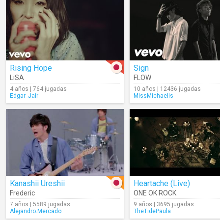
Rising Hope
Sign
LiSA
FLOW
4 años | 764 jugadas
10 años | 12436 jugadas
Edgar_Jair
MissMichaelis
Kanashii Ureshii
Heartache (Live)
Frederic
ONE OK ROCK
7 años | 5589 jugadas
9 años | 3695 jugadas
Alejandro.Mercado
TheTidePaula