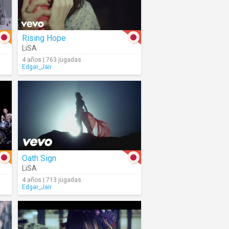
Rising Hope
LiSA
4 años | 763 jugadas
Edgar_Jair
Oath Sign
LiSA
4 años | 713 jugadas
Edgar_Jair