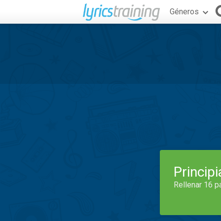
Géneros
Princip
Rellenar 16 p