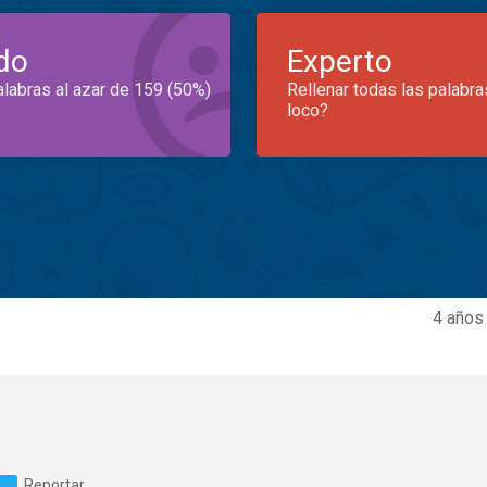
do
Experto
alabras al azar de 159 (50%)
Rellenar todas las palabra
loco?
4 años
Reportar