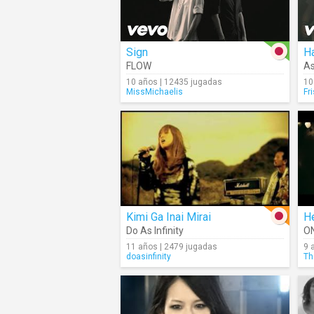
Sign
H
FLOW
As
10 años | 12435 jugadas
10
MissMichaelis
Fr
Kimi Ga Inai Mirai
He
Do As Infinity
O
11 años | 2479 jugadas
9 
doasinfinity
Th