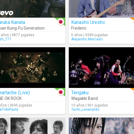
aruka Kanata
Kanashii Ureshii
ian Kung-Fu Generation
Frederic
 años | 9877 jugadas
6 años | 5589 jugadas
ish_777
Alejandro.Mercado
artache (Live)
Tengaku
NE OK ROCK
Wagakki Band
años | 3695 jugadas
10 años | 961 jugadas
eTidePaula
Tachi_Leoanardo