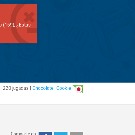
s (159), ¿Estás
 | 220 jugadas |
Chocolate_Cookie
Comparte en: