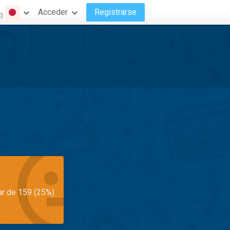
Acceder
Registrarse
R)
ar de 159 (25%)