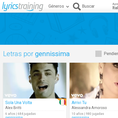
Apr
Géneros
Buscar
Ita
Letras por
gennissima
Pendien
Sola Una Volta
Arrivi Tu
Alex Britti
Alessandra Amoroso
6 años | 684 jugadas
10 años | 980 jugadas
gennissima
gennissima