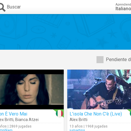
Aprendien
Buscar
Italian
Pendiente d
on È Vero Mai
L'isola Che Non C'è (Live)
ex Britti
,
Bianca Atzei
Alex Britti
años | 2869 jugadas
13 años | 1968 jugadas
stinblam
jumartins