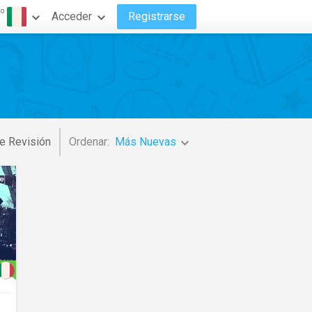
do
Acceder
Registrarse
o
e Revisión
Ordenar:
Más Nuevas