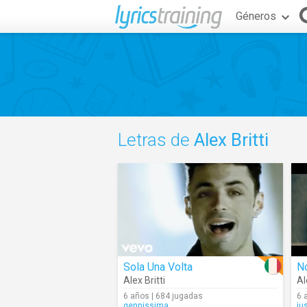
Géneros
Letras de
Alex Britti
Sola Una Volta
N
Alex Britti
Al
6 años | 684 jugadas
6 
gennissima
ju