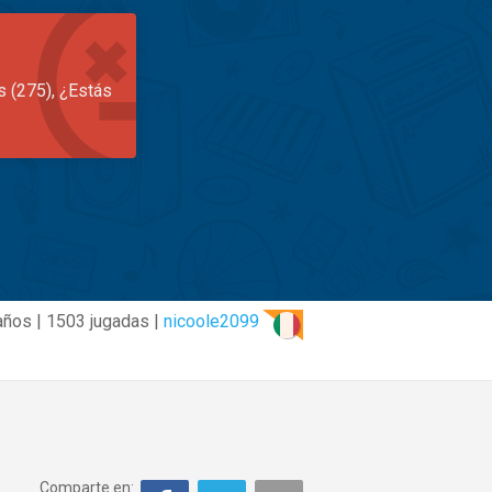
s (275), ¿Estás
años | 1503 jugadas |
nicoole2099
Comparte en: