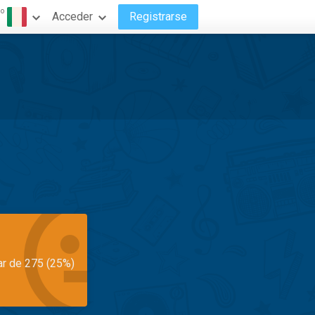
do
Acceder
Registrarse
o
ar de 275 (25%)