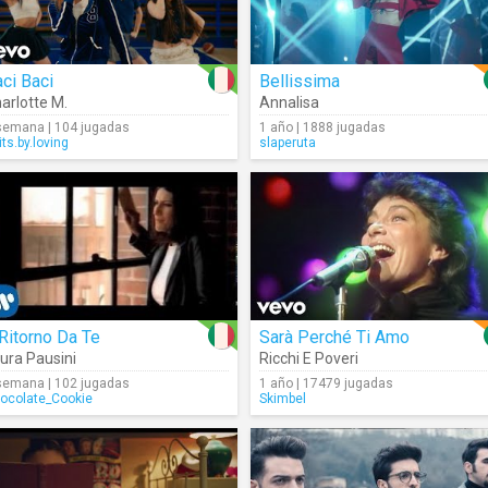
ci Baci
Bellissima
arlotte M.
Annalisa
semana | 104 jugadas
1 año | 1888 jugadas
its.by.loving
slaperuta
Ritorno Da Te
Sarà Perché Ti Amo
ura Pausini
Ricchi E Poveri
semana | 102 jugadas
1 año | 17479 jugadas
ocolate_Cookie
Skimbel