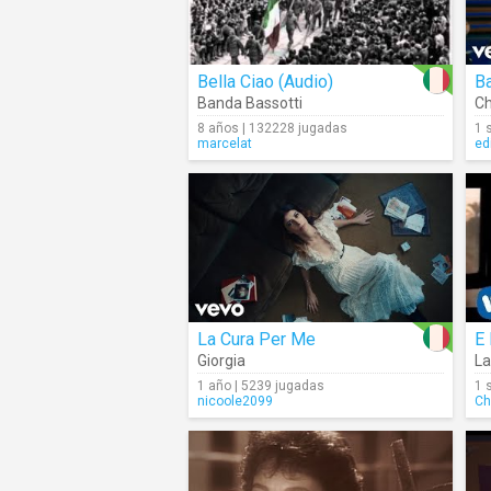
Bella Ciao (Audio)
Ba
Banda Bassotti
Ch
8 años | 132228 jugadas
1 
marcelat
ed
La Cura Per Me
E 
Giorgia
La
1 año | 5239 jugadas
1 
nicoole2099
Ch