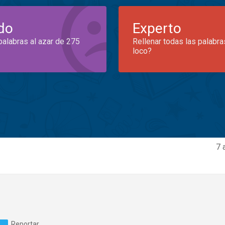
do
Experto
palabras al azar de 275
Rellenar todas las palabra
loco?
7 
Reportar