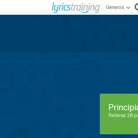
Géneros
Princip
Rellenar 28 p