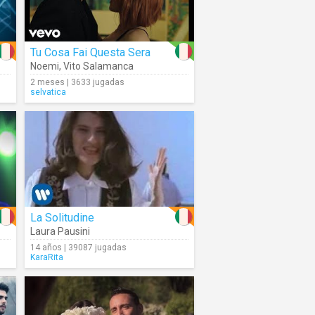
Tu Cosa Fai Questa Sera
Noemi
,
Vito Salamanca
2 meses | 3633 jugadas
selvatica
La Solitudine
Laura Pausini
14 años | 39087 jugadas
KaraRita