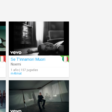
Se T'innamori Muori
Noemi
1 año | 157 jugadas
m4tmat