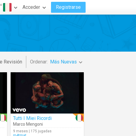
do
Acceder
Registrarse
o
e Revisión
Ordenar:
Más Nuevas
Tutti I Miei Ricordi
Marco Mengoni
9 meses | 175 jugadas
m4tmat