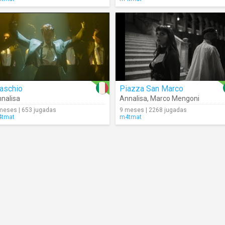
aschio
Piazza San Marco
nalisa
Annalisa
,
Marco Mengoni
meses | 653 jugadas
9 meses | 2268 jugadas
tmat
m4tmat