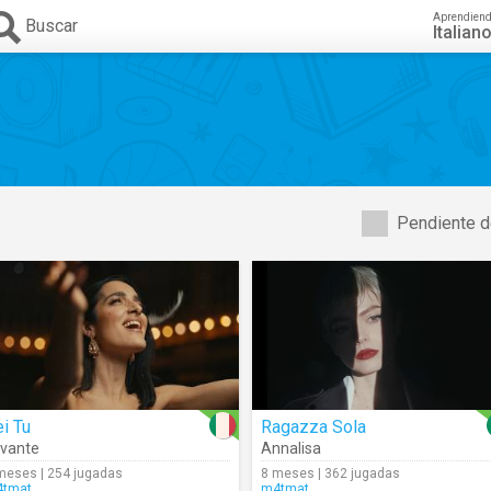
Aprendien
Buscar
Italian
Pendiente d
i Tu
Ragazza Sola
vante
Annalisa
meses | 254 jugadas
8 meses | 362 jugadas
tmat
m4tmat