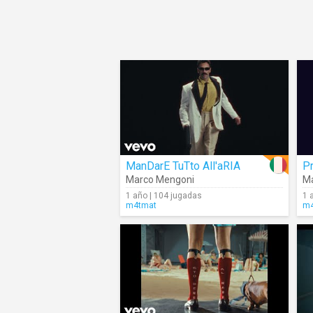
ManDarE TuTto All'aRIA
Pr
Marco Mengoni
M
1 año | 104 jugadas
1 
m4tmat
m4