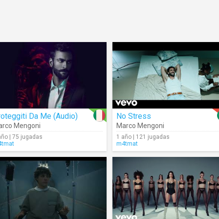
oteggiti Da Me (Audio)
No Stress
arco Mengoni
Marco Mengoni
año | 75 jugadas
1 año | 121 jugadas
tmat
m4tmat