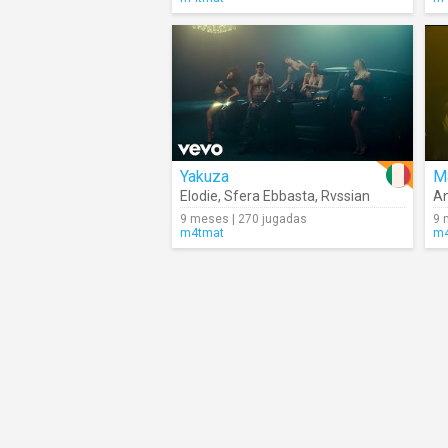
Yakuza
M
Elodie
,
Sfera Ebbasta
,
Rvssian
An
9 meses | 270 jugadas
9 
m4tmat
m4