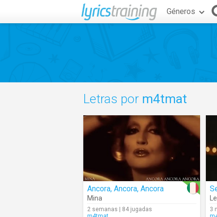
Géneros
Letras por
m4tmat
Ancora, Ancora, Ancora
Se
Mina
Le
2 semanas | 84 jugadas
3 
m4tmat
m4