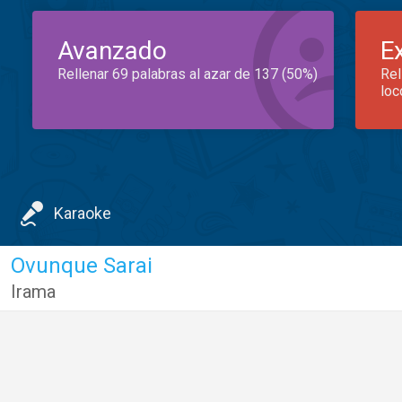
Avanzado
E
Rellenar 69 palabras al azar de 137 (50%)
Rel
loc
Karaoke
Ovunque Sarai
Irama