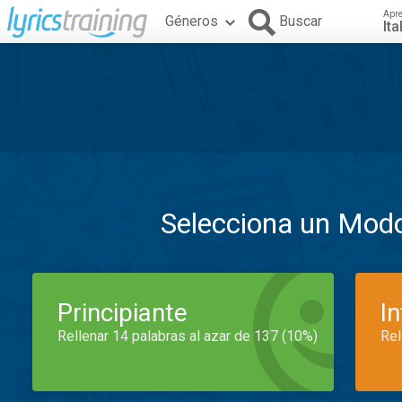
Apr
Géneros
Buscar
Ita
Selecciona un Mod
Principiante
I
Rellenar 14 palabras al azar de 137 (10%)
Rel