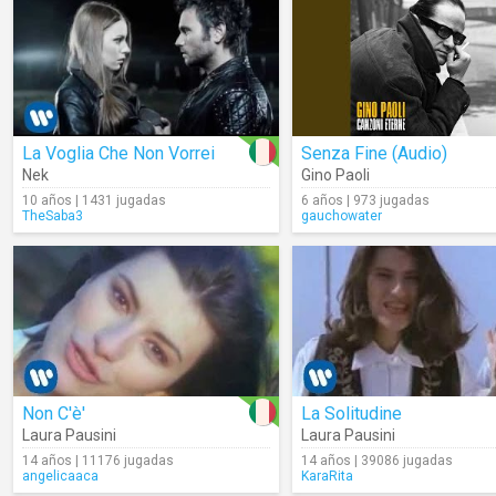
La Voglia Che Non Vorrei
Senza Fine (Audio)
Nek
Gino Paoli
10 años | 1431 jugadas
6 años | 973 jugadas
TheSaba3
gauchowater
Non C'è'
La Solitudine
Laura Pausini
Laura Pausini
14 años | 11176 jugadas
14 años | 39086 jugadas
angelicaaca
KaraRita