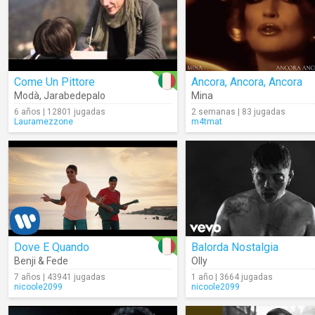
Come Un Pittore
Ancora, Ancora, Ancora
Modà
,
Jarabedepalo
Mina
6 años | 12801 jugadas
2 semanas | 83 jugadas
Lauramezzone
m4tmat
Dove E Quando
Balorda Nostalgia
Benji & Fede
Olly
7 años | 43941 jugadas
1 año | 3664 jugadas
nicoole2099
nicoole2099