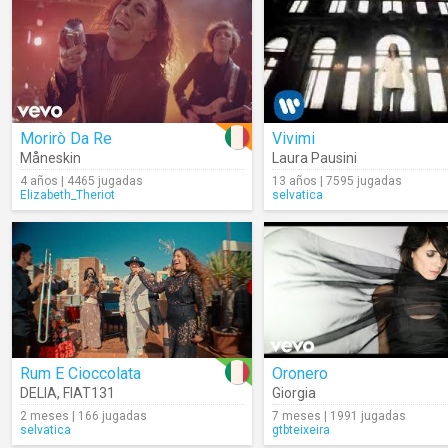
Morirò Da Re
Vivimi
Måneskin
Laura Pausini
4 años | 4465 jugadas
13 años | 7595 jugadas
Elizabeth_Theriot
selvatica
Rum E Cioccolata
Oronero
DELIA
,
FIAT131
Giorgia
2 meses | 166 jugadas
7 meses | 1991 jugadas
selvatica
gtbteixeira