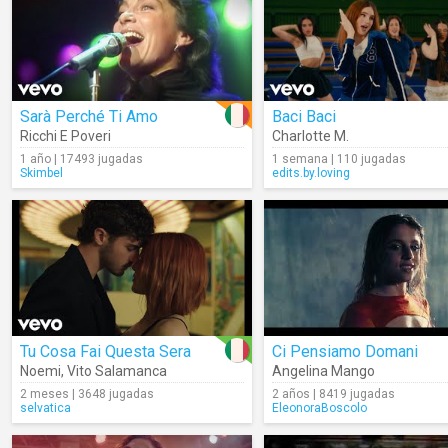
Sarà Perché Ti Amo
Baci Baci
Ricchi E Poveri
Charlotte M.
1 año | 17493 jugadas
1 semana | 110 jugadas
Skimbel
edits.by.loving
Tu Cosa Fai Questa Sera
Ci Pensiamo Domani
Noemi
,
Vito Salamanca
Angelina Mango
2 meses | 3648 jugadas
2 años | 8419 jugadas
selvatica
EleonoraBoscolo