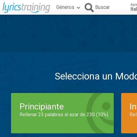
Apr
Géneros
Buscar
Ita
Selecciona un Mod
Principiante
I
Rellenar 23 palabras al azar de 230 (10%)
Rel