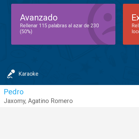
Avanzado
E
Rellenar 115 palabras al azar de 230
Rel
(50%)
loc
Karaoke
Pedro
Jaxomy
,
Agatino Romero