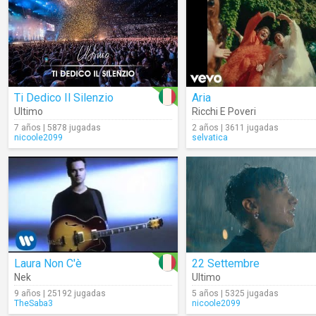
Ti Dedico Il Silenzio
Aria
Ultimo
Ricchi E Poveri
7 años | 5878 jugadas
2 años | 3611 jugadas
nicoole2099
selvatica
Laura Non C'è
22 Settembre
Nek
Ultimo
9 años | 25192 jugadas
5 años | 5325 jugadas
TheSaba3
nicoole2099