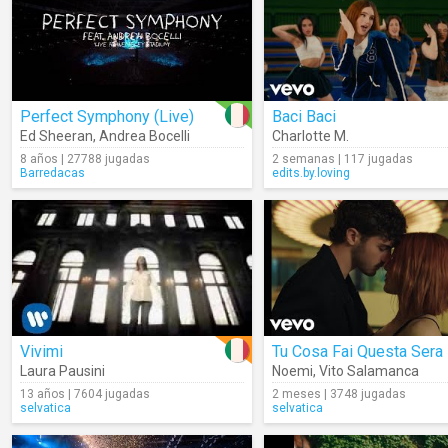
Perfect Symphony (Live)
Baci Baci
Ed Sheeran
,
Andrea Bocelli
Charlotte M.
8 años | 27788 jugadas
2 semanas | 117 jugadas
Barredacas
edits.by.loving
Vivimi
Tu Cosa Fai Questa Sera
Laura Pausini
Noemi
,
Vito Salamanca
13 años | 7604 jugadas
2 meses | 3748 jugadas
selvatica
selvatica