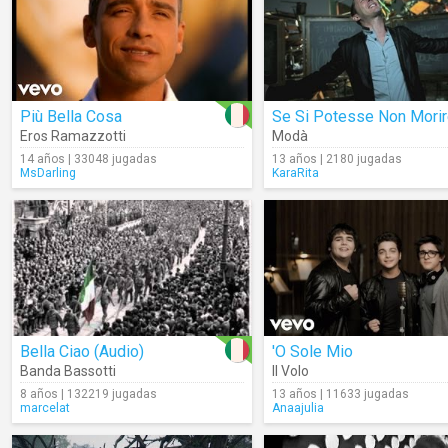
Più Bella Cosa
Se Si Potesse Non Mori
Eros Ramazzotti
Modà
14 años | 33048 jugadas
13 años | 2180 jugadas
MsDarling
KaraRita
Bella Ciao (Audio)
'O Sole Mio
Banda Bassotti
Il Volo
8 años | 132219 jugadas
13 años | 11633 jugadas
marcelat
Anaajulia