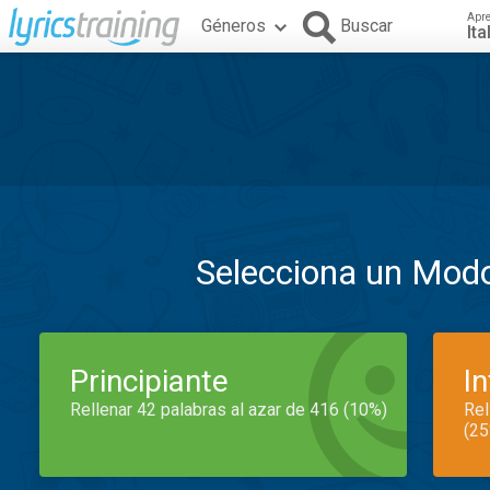
Apr
Géneros
Buscar
Ita
Selecciona un Mod
Principiante
I
Rellenar 42 palabras al azar de 416 (10%)
Rel
(25