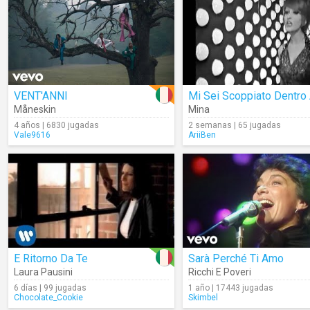
VENT'ANNI
Måneskin
Mina
4 años | 6830 jugadas
2 semanas | 65 jugadas
Vale9616
AriiBen
E Ritorno Da Te
Sarà Perché Ti Amo
Laura Pausini
Ricchi E Poveri
6 días | 99 jugadas
1 año | 17443 jugadas
Chocolate_Cookie
Skimbel