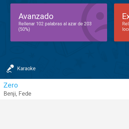
Avanzado
E
Rellenar 102 palabras al azar de 203
Rel
(50%)
loc
Karaoke
Zero
Benji
,
Fede