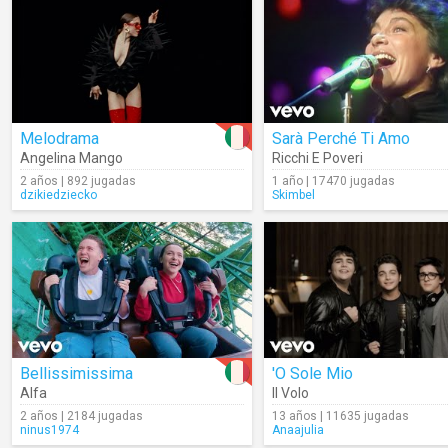
Melodrama
Sarà Perché Ti Amo
Angelina Mango
Ricchi E Poveri
2 años | 892 jugadas
1 año | 17470 jugadas
dzikiedziecko
Skimbel
Bellissimissima
'O Sole Mio
Alfa
Il Volo
2 años | 2184 jugadas
13 años | 11635 jugadas
ninus1974
Anaajulia