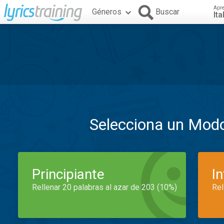
Apr
Géneros
Buscar
Ita
Selecciona un Mod
Principiante
I
Rellenar 20 palabras al azar de 203 (10%)
Rel