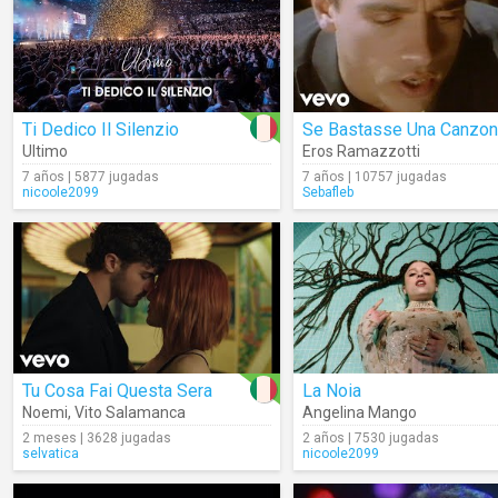
Ti Dedico Il Silenzio
Se Bastasse Una Canzo
Ultimo
Eros Ramazzotti
7 años | 5877 jugadas
7 años | 10757 jugadas
nicoole2099
Sebafleb
Tu Cosa Fai Questa Sera
La Noia
Noemi
,
Vito Salamanca
Angelina Mango
2 meses | 3628 jugadas
2 años | 7530 jugadas
selvatica
nicoole2099