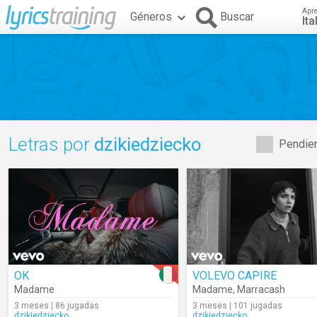
Apr
Géneros
Buscar
Ita
Letras por
dzikiedziecko
Pendien
OK
VOLEVO CAPIRE
Madame
Madame
,
Marracash
3 meses | 86 jugadas
3 meses | 101 jugadas
dzikiedziecko
dzikiedziecko