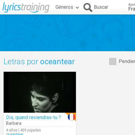
Apre
Géneros
Buscar
Fr
Letras por
oceantear
Pendien
Dis, quand reviendras-tu ?
Barbara
4 años | 409 jugadas
oceantear