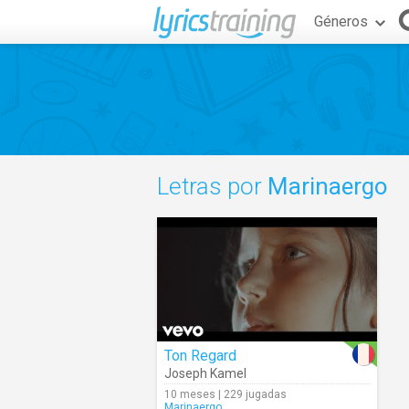
Géneros
Letras por
Marinaergo
Ton Regard
Joseph Kamel
10 meses | 229 jugadas
Marinaergo