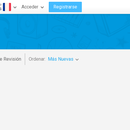
o
Acceder
Registrarse
s
e Revisión
Ordenar:
Más Nuevas