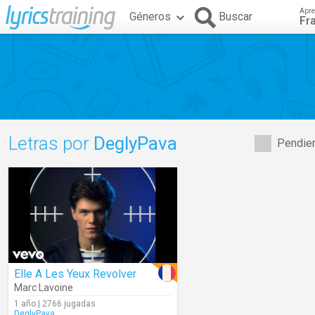
Apre
Géneros
Buscar
Fr
Letras por
DeglyPava
Pendien
Elle A Les Yeux Revolver
Marc Lavoine
1 año | 2766 jugadas
DeglyPava