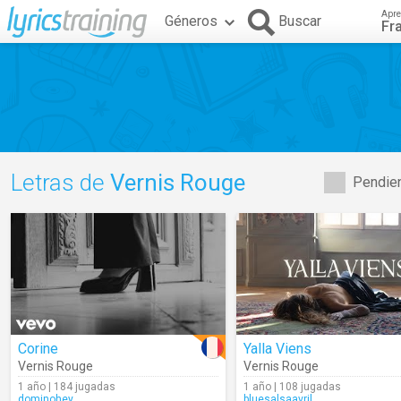
Apre
Géneros
Buscar
Fr
Letras de
Vernis Rouge
Pendien
Corine
Yalla Viens
Vernis Rouge
Vernis Rouge
1 año | 184 jugadas
1 año | 108 jugadas
dominohey
bluesalsaavril