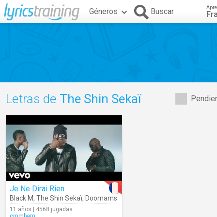
Apre
Géneros
Buscar
Fr
Letras de
The Shin Sekaï
Pendien
Je Ne Dirai Rien
Black M
,
The Shin Sekaï
,
Doomams
11 años | 4568 jugadas
cmmbarn