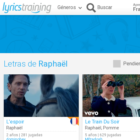
Apre
Géneros
Buscar
Fr
Letras de
Raphaël
Pendien
L’espoir
Le Train Du Soir
Raphaël
Raphaël
,
Pomme
2 años | 281 jugadas
5 años | 629 jugadas
dominohey
MPradosh