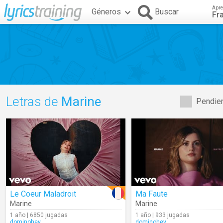
Apre
Géneros
Buscar
Fr
Letras de
Marine
Pendien
Le Coeur Maladroit
Ma Faute
Marine
Marine
1 año | 6850 jugadas
1 año | 933 jugadas
dominohey
dominohey