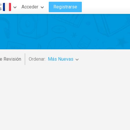
o
Acceder
Registrarse
s
e Revisión
Ordenar:
Más Nuevas