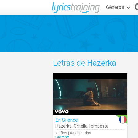
Géneros
Letras de
Hazerka
En Silence
Hazerka
,
Ornella Tempesta
7 años | 839 jugadas
Grgmnz