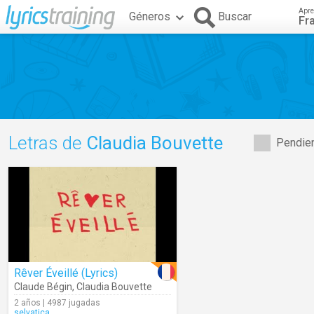
Apre
Géneros
Buscar
Fr
Letras de
Claudia Bouvette
Pendien
Rêver Éveillé (Lyrics)
Claude Bégin
,
Claudia Bouvette
2 años | 4987 jugadas
selvatica