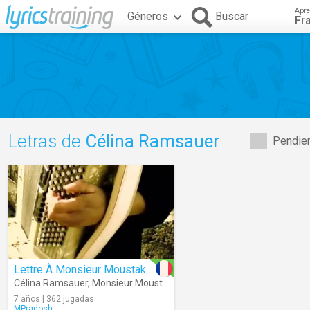
Apre
Géneros
Buscar
Fr
Letras de
Célina Ramsauer
Pendien
Lettre À Monsieur Moustaki (Live)
Célina Ramsauer
,
Monsieur Moustaki
7 años | 362 jugadas
MPradosh