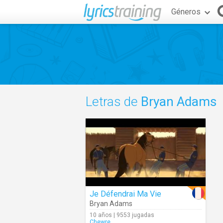
Géneros
Letras de
Bryan Adams
Je Défendrai Ma Vie
Bryan Adams
10 años | 9553 jugadas
Chewre