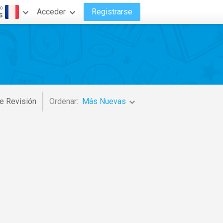
o
Acceder
Registrarse
s
e Revisión
Ordenar:
Más Nuevas