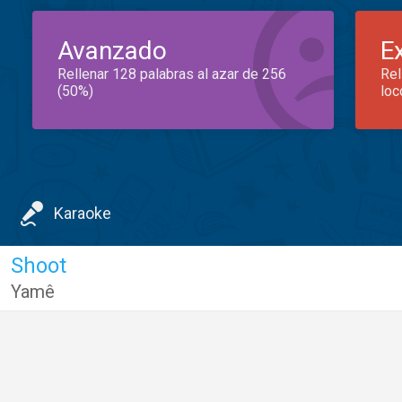
Avanzado
E
Rellenar 128 palabras al azar de 256
Rel
(50%)
loc
Karaoke
Shoot
Yamê