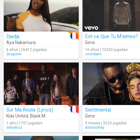
Djadja
Est-ce Que Tu M'aimes?
Aya Nakamura
Gims
6 años | 26412 jugadas
10 años | 73203 jugadas
Grugonix
cmmbarn
Sur Ma Route (Lyrics)
Sentimental
Kids United
,
Black M
Gims
1 año | 1757 jugadas
9 meses | 5520 jugadas
selvatica
dominohey