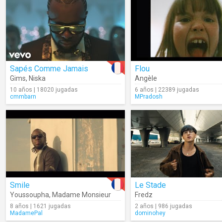
Sapés Comme Jamais
Flou
Gims
,
Niska
Angèle
10 años | 18020 jugadas
6 años | 22389 jugadas
cmmbarn
MPradosh
Smile
Le Stade
Youssoupha
,
Madame Monsieur
Fredz
8 años | 1621 jugadas
2 años | 986 jugadas
MadamePal
dominohey