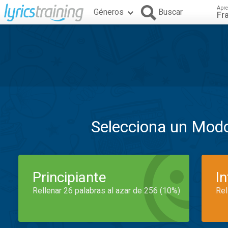
Apre
Géneros
Buscar
Fr
Selecciona un Mod
Principiante
I
Rellenar 26 palabras al azar de 256 (10%)
Rel