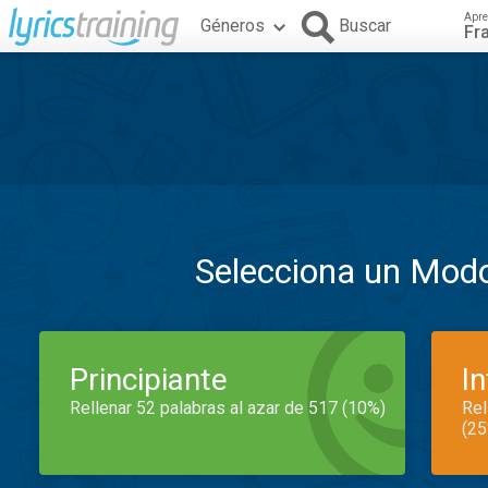
Apre
Géneros
Buscar
Fr
Selecciona un Mod
Principiante
I
Rellenar 52 palabras al azar de 517 (10%)
Rel
(25