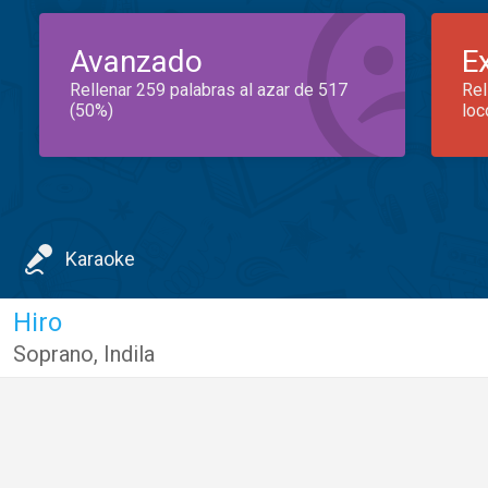
Avanzado
E
Rellenar 259 palabras al azar de 517
Rel
(50%)
loc
Karaoke
Hiro
Soprano
,
Indila