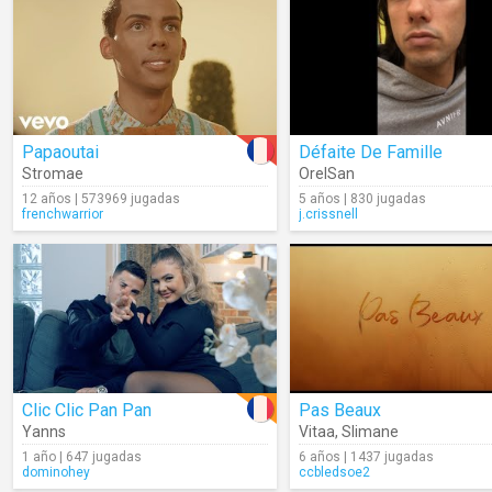
Papaoutai
Défaite De Famille
Stromae
OrelSan
12 años | 573969 jugadas
5 años | 830 jugadas
frenchwarrior
j.crissnell
Clic Clic Pan Pan
Pas Beaux
Yanns
Vitaa
,
Slimane
1 año | 647 jugadas
6 años | 1437 jugadas
dominohey
ccbledsoe2