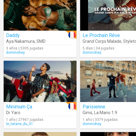
Daddy
Le Prochain Rêve
Aya Nakamura
,
SMD
Grand Corps Malade
,
Stylet
3 años | 5305 jugadas
5 días | 34 jugadas
dominohey
dominohey
Minimum Ça
Parisienne
Dr Yaro
Gims
,
La Mano 1.9
1 año | 27967 jugadas
1 año | 3379 jugadas
le_tatane_du_31
dominohey