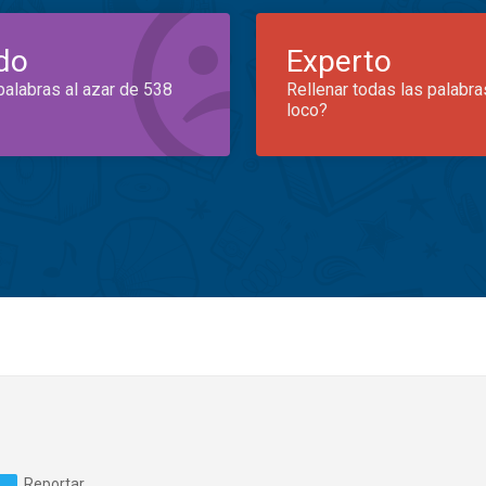
do
Experto
palabras al azar de 538
Rellenar todas las palabra
loco?
Reportar