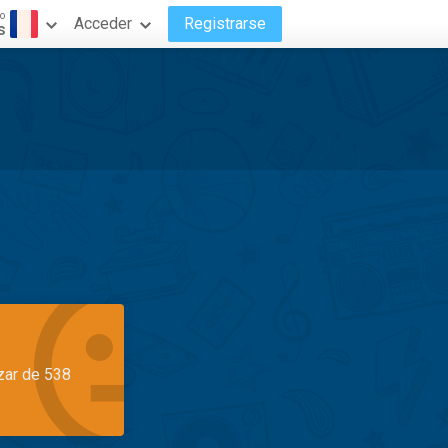
o
Acceder
Registrarse
s
azar de 538