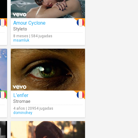
Amour Cyclone
Styleto
8 meses | 584 jugadas
msamluk
L’enfer
Stromae
4 años | 20954 jugadas
dominohey