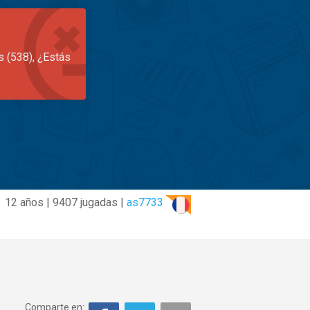
s (538), ¿Estás
12 años | 9407 jugadas |
as7733
Comparte en: