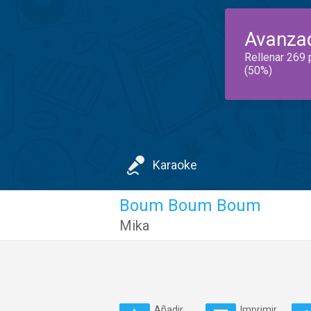
Avanza
Rellenar 269 
(50%)
Karaoke
Boum Boum Boum
Mika
Añadir
Imprimir