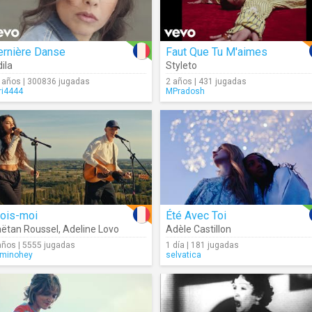
ernière Danse
Faut Que Tu M'aimes
dila
Styleto
 años | 300836 jugadas
2 años | 431 jugadas
ri4444
MPradosh
rois-moi
Été Avec Toi
ëtan Roussel
,
Adeline Lovo
Adèle Castillon
años | 5555 jugadas
1 día | 181 jugadas
minohey
selvatica