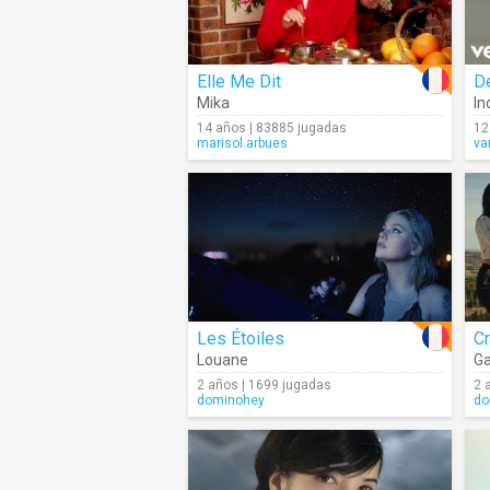
Elle Me Dit
D
Mika
In
14 años | 83885 jugadas
12
marisol.arbues
va
Les Étoiles
C
Louane
Ga
2 años | 1699 jugadas
2 
dominohey
do