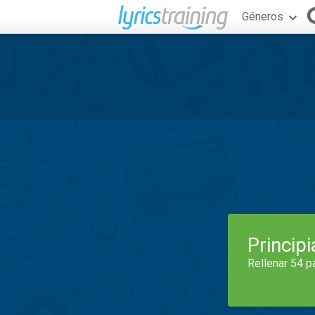
Géneros
Princip
Rellenar 54 p