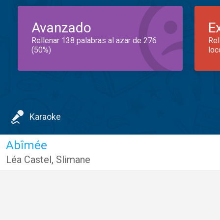
Avanzado
E
Rellenar 138 palabras al azar de 276
Rel
(50%)
loc
Karaoke
Abîmée
Léa Castel
,
Slimane