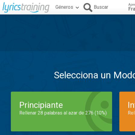
Apre
Géneros
Buscar
Fr
Selecciona un Mod
Principiante
I
Rellenar 28 palabras al azar de 276 (10%)
Rel