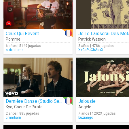
Ceux Qui Rêvent
Pomme
Patrick Watson
6 años | 5149 jugadas
3 años | 4786 jugadas
strixidioms
XxCaPuChAsxX
Dernière Danse (Studio Session)
Jalousie
Kyo
,
Coeur De Pirate
Angèle
2 años | 885 jugadas
7 años | 12023 jugadas
cmmbarn
buziango