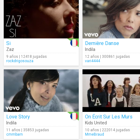
Si
Dernière Danse
Zaz
Indila
9 años | 12418 jugadas
12 años | 300861 jugadas
rockdrigosouza
vari4444
Love Story
On Écrit Sur Les Murs
Indila
Kids United
11 años | 35853 jugadas
10 años | 222014 jugadas
cmmbarn
MmeBraud