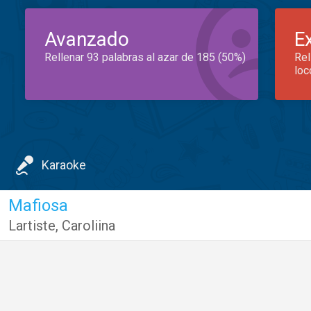
Avanzado
E
Rellenar 93 palabras al azar de 185 (50%)
Rel
loc
Karaoke
Mafiosa
Lartiste
,
Caroliina