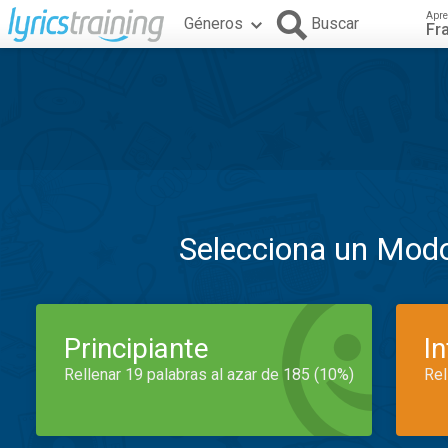
Apre
Géneros
Buscar
Fr
Selecciona un Mod
Principiante
I
Rellenar 19 palabras al azar de 185 (10%)
Rel