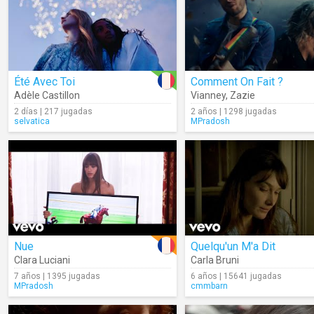
Été Avec Toi
Comment On Fait ?
Adèle Castillon
Vianney
,
Zazie
2 días | 217 jugadas
2 años | 1298 jugadas
selvatica
MPradosh
Nue
Quelqu'un M'a Dit
Clara Luciani
Carla Bruni
7 años | 1395 jugadas
6 años | 15641 jugadas
MPradosh
cmmbarn