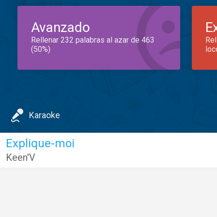
Avanzado
E
Rellenar 232 palabras al azar de 463
Rel
(50%)
loc
Karaoke
Explique-moi
Keen'V