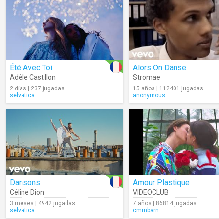
Été Avec Toi
Alors On Danse
Adèle Castillon
Stromae
2 días | 237 jugadas
15 años | 112401 jugadas
selvatica
anonymous
Dansons
Amour Plastique
Céline Dion
VIDEOCLUB
3 meses | 4942 jugadas
7 años | 86814 jugadas
selvatica
cmmbarn