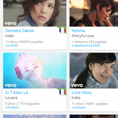
Dernière Danse
Yemma
Indila
Sheryfa Luna
12 años | 300876 jugadas
1 semana | 554 jugadas
vari4444
isabellaramos2008
Si T’étais Là
Love Story
Louane
Indila
8 años | 17974 jugadas
11 años | 35861 jugadas
cmmbarn
cmmbarn