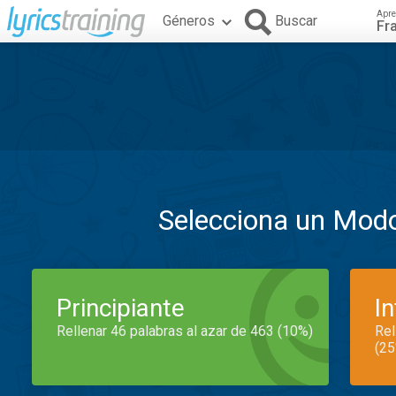
Apre
Géneros
Buscar
Fr
Selecciona un Mod
Principiante
I
Rellenar 46 palabras al azar de 463 (10%)
Rel
(25