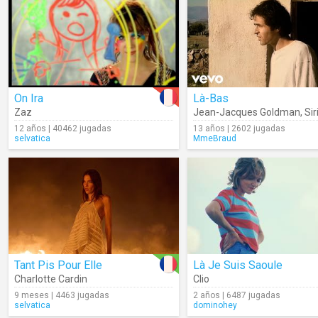
On Ira
Là-Bas
Zaz
Jean-Jacques Goldman
,
Si
12 años | 40462 jugadas
13 años | 2602 jugadas
selvatica
MmeBraud
Tant Pis Pour Elle
Là Je Suis Saoule
Charlotte Cardin
Clio
9 meses | 4463 jugadas
2 años | 6487 jugadas
selvatica
dominohey