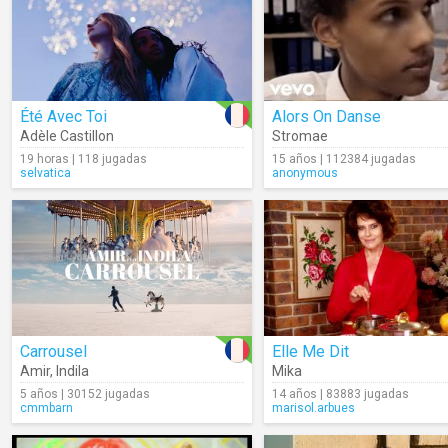
Été Avec Toi
Alors On Danse
Adèle Castillon
Stromae
19 horas | 118 jugadas
15 años | 112384 jugadas
selvatica
anonymous
Carrousel
Elle Me Dit
Amir
,
Indila
Mika
5 años | 30152 jugadas
14 años | 83883 jugadas
cmmbarn
marisol.arbues