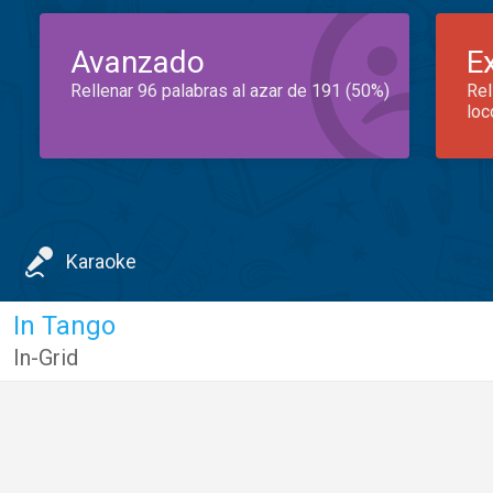
Avanzado
E
Rellenar 96 palabras al azar de 191 (50%)
Rel
loc
Karaoke
In Tango
In-Grid