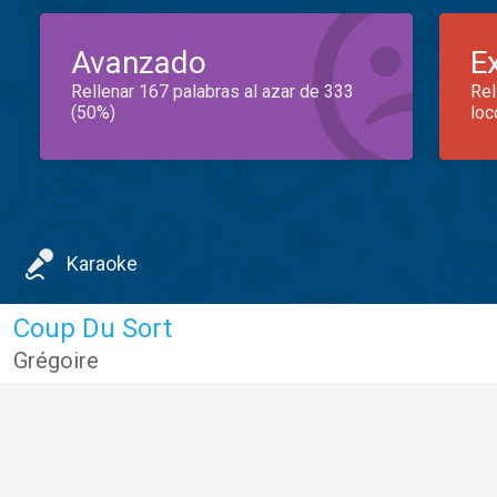
Avanzado
E
Rellenar 167 palabras al azar de 333
Rel
(50%)
loc
Karaoke
Coup Du Sort
Grégoire