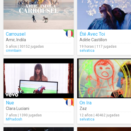
Carrousel
Été Avec Toi
Amir
,
Indila
Adèle Castillon
5 años | 30152 jugadas
19 horas | 117 jugadas
cmmbarn
selvatica
Nue
On Ira
Clara Luciani
Zaz
7 años | 1390 jugadas
12 años | 40462 jugadas
MPradosh
selvatica