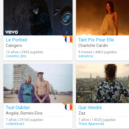
Le Portrait
Tant Pis Pour Elle
Calogero
Charlotte Cardin
10 años | 2903 jugadas
9 meses | 4463 jugadas
Corentin_brtx
selvatica
Tout Oublier
Qué Vendrá
Angèle
,
Roméo Elvis
Zaz
7 años | 29160 jugadas
7 años | 14325 jugadas
ccbledsoe2
Thais.Aparecida