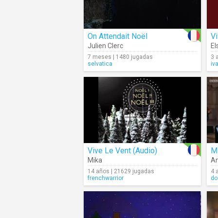
On Attendait Noël
Vi
Julien Clerc
El
7 meses | 1480 jugadas
3 
selvatica
iv
Vive Le Vent (Audio)
Mi
Mika
An
14 años | 21629 jugadas
4 
frenchwarrior
do