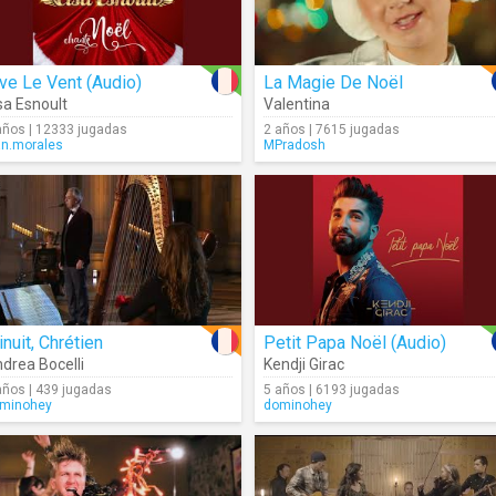
ve Le Vent (Audio)
La Magie De Noël
sa Esnoult
Valentina
años | 12333 jugadas
2 años | 7615 jugadas
an.morales
MPradosh
nuit, Chrétien
Petit Papa Noël (Audio)
drea Bocelli
Kendji Girac
años | 439 jugadas
5 años | 6193 jugadas
minohey
dominohey