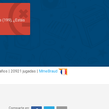
s (199), ¿Estás
años | 20921 jugadas |
MmeBraud
Comparte en: