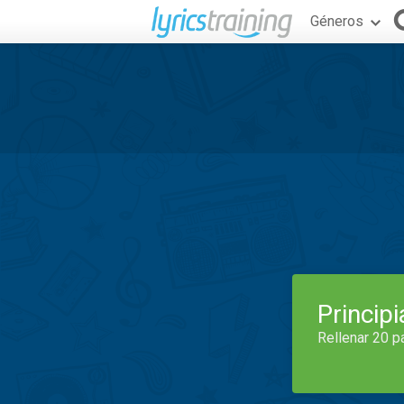
Géneros
Princip
Rellenar 20 p