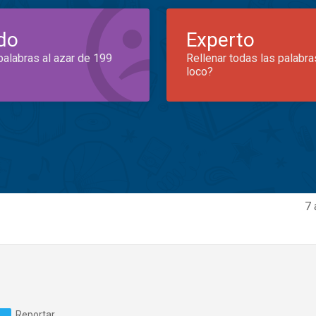
do
Experto
palabras al azar de 199
Rellenar todas las palabra
loco?
7 
Reportar