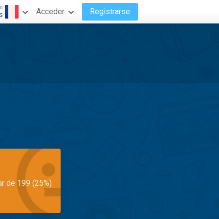
o
Acceder
Registrarse
s
ar de 199 (25%)