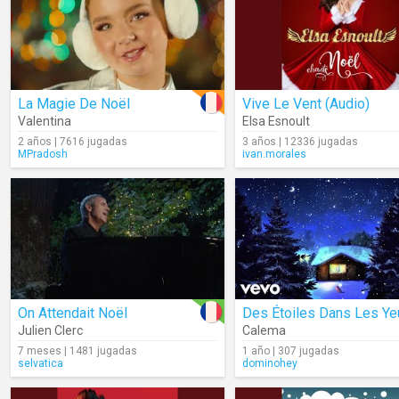
La Magie De Noël
Vive Le Vent (Audio)
Valentina
Elsa Esnoult
2 años | 7616 jugadas
3 años | 12336 jugadas
MPradosh
ivan.morales
On Attendait Noël
Des Étoiles Dans Les Ye
Julien Clerc
Calema
7 meses | 1481 jugadas
1 año | 307 jugadas
selvatica
dominohey