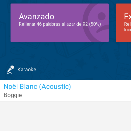
Avanzado
E
Rellenar 46 palabras al azar de 92 (50%)
Rel
loc
Karaoke
Noël Blanc (Acoustic)
Boggie