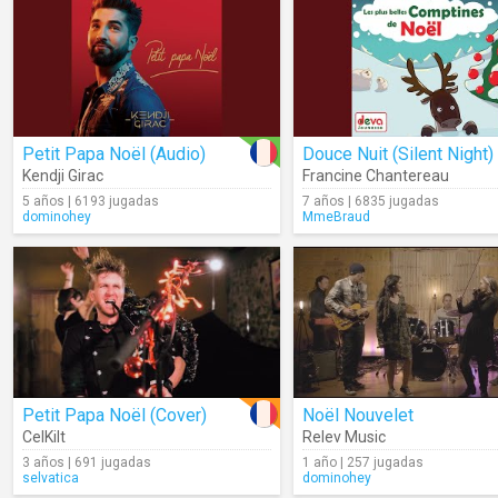
Petit Papa Noël (Audio)
Douce Nuit (Silent Night)
Kendji Girac
Francine Chantereau
5 años | 6193 jugadas
7 años | 6835 jugadas
dominohey
MmeBraud
Petit Papa Noël (Cover)
Noël Nouvelet
CelKilt
Relev Music
3 años | 691 jugadas
1 año | 257 jugadas
selvatica
dominohey