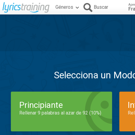
Apre
Géneros
Buscar
Fr
Selecciona un Mod
Principiante
I
Rellenar 9 palabras al azar de 92 (10%)
Rel